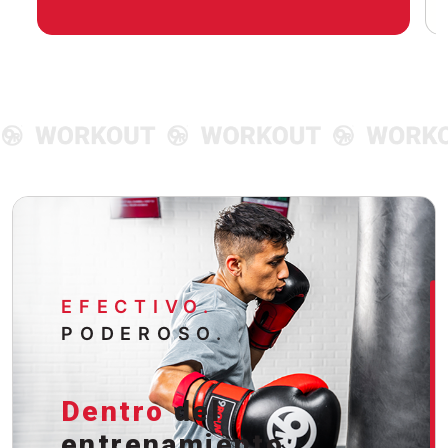
EFECTIVO.
PODEROSO.
Dentro
del
entrenamiento