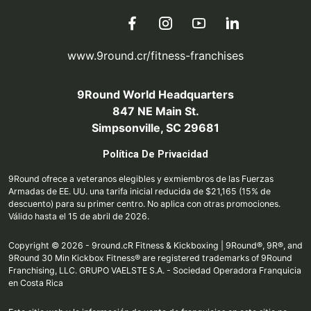
www.9round.cr/fitness-franchises
9Round World Headquarters
847 NE Main St.
Simpsonville, SC 29681
Política De Privacidad
9Round ofrece a veteranos elegibles y exmiembros de las Fuerzas
Armadas de EE. UU. una tarifa inicial reducida de $21,165 (15% de
descuento) para su primer centro. No aplica con otras promociones.
Válido hasta el 15 de abril de 2026.
Copyright © 2026 - 9round.cR Fitness & Kickboxing | 9Round®, 9R®, and
9Round 30 Min Kickbox Fitness® are registered trademarks of 9Round
Franchising, LLC. GRUPO VAELSTE S.A. - Sociedad Operadora Franquicia
en Costa Rica